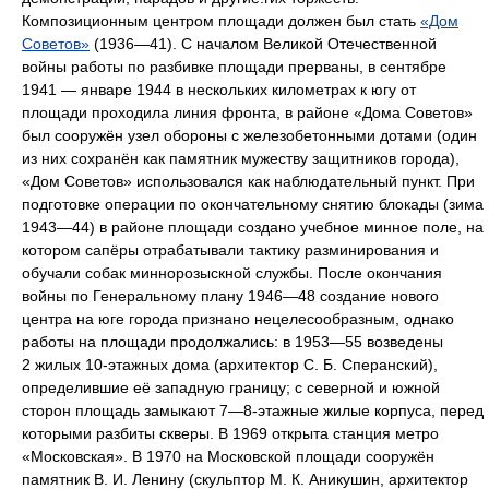
Композиционным центром площади должен был стать
«Дом
Советов»
(1936—41). С началом Великой Отечественной
войны работы по разбивке площади прерваны, в сентябре
1941 — январе 1944 в нескольких километрах к югу от
площади проходила линия фронта, в районе «Дома Советов»
был сооружён узел обороны с железобетонными дотами (один
из них сохранён как памятник мужеству защитников города),
«Дом Советов» использовался как наблюдательный пункт. При
подготовке операции по окончательному снятию блокады (зима
1943—44) в районе площади создано учебное минное поле, на
котором сапёры отрабатывали тактику разминирования и
обучали собак миннорозыскной службы. После окончания
войны по Генеральному плану 1946—48 создание нового
центра на юге города признано нецелесообразным, однако
работы на площади продолжались: в 1953—55 возведены
2 жилых 10-этажных дома (архитектор С. Б. Сперанский),
определившие её западную границу; с северной и южной
сторон площадь замыкают 7—8-этажные жилые корпуса, перед
которыми разбиты скверы. В 1969 открыта станция метро
«Московская». В 1970 на Московской площади сооружён
памятник В. И. Ленину (скульптор М. К. Аникушин, архитектор