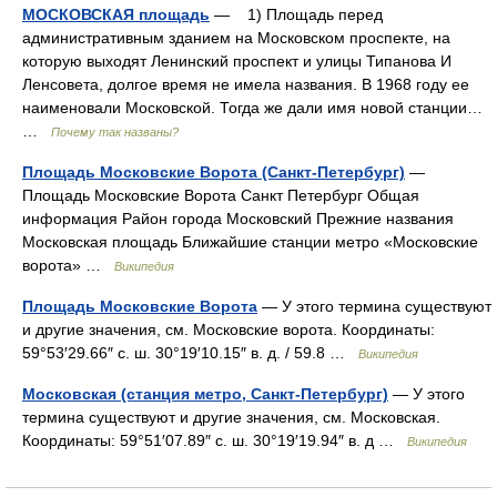
МОСКОВСКАЯ площадь
— 1) Площадь перед
административным зданием на Московском проспекте, на
которую выходят Ленинский проспект и улицы Типанова И
Ленсовета, долгое время не имела названия. В 1968 году ее
наименовали Московской. Тогда же дали имя новой станции…
…
Почему так названы?
Площадь Московские Ворота (Санкт-Петербург)
—
Площадь Московские Ворота Санкт Петербург Общая
информация Район города Московский Прежние названия
Московская площадь Ближайшие станции метро «Московские
ворота» …
Википедия
Площадь Московские Ворота
— У этого термина существуют
и другие значения, см. Московские ворота. Координаты:
59°53′29.66″ с. ш. 30°19′10.15″ в. д. / 59.8 …
Википедия
Московская (станция метро, Санкт-Петербург)
— У этого
термина существуют и другие значения, см. Московская.
Координаты: 59°51′07.89″ с. ш. 30°19′19.94″ в. д …
Википедия