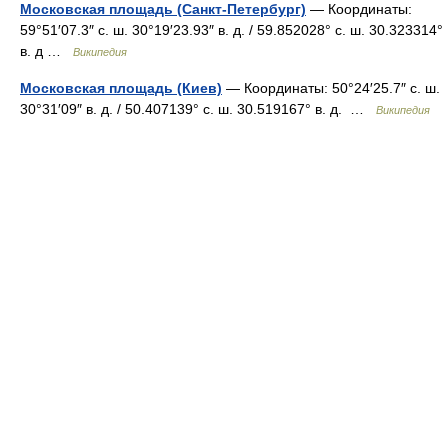
Московская площадь (Санкт-Петербург)
— Координаты:
59°51′07.3″ с. ш. 30°19′23.93″ в. д. / 59.852028° с. ш. 30.323314°
в. д …
Википедия
Московская площадь (Киев)
— Координаты: 50°24′25.7″ с. ш.
30°31′09″ в. д. / 50.407139° с. ш. 30.519167° в. д. …
Википедия